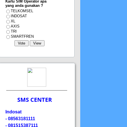
Kartu SIM Operator apa
yang anda gunakan ?
TELKOMSEL
INDOSAT
XL
AXIS
TRI
SMARTFREN
SMS CENTER
Indosat
- 08563181111
- 081515387111